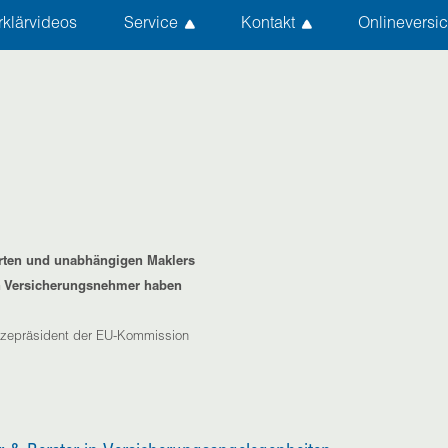
rklärvideos
Service
Kontakt
Onlineversi
ierten und unabhängigen Maklers
en Versicherungsnehmer haben
Vizepräsident der EU-Kommission