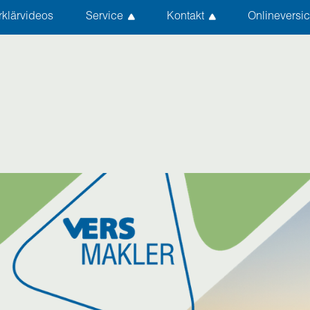
rklärvideos
Service
Kontakt
Onlineversi