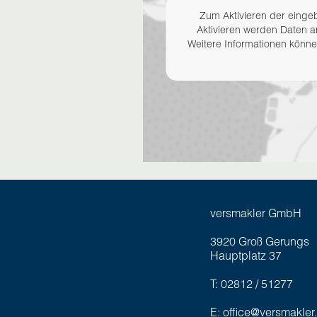
Zum Aktivieren der eingeb
Aktivieren werden Daten a
Weitere Informationen könn
versmakler GmbH
3920 Groß Gerungs
Hauptplatz 37
T: 02812 / 51277
E: office@versmakler.