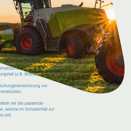
rbrechungsversicherung
Betriebsunterbrechung durch
ngsfall (z.B. Brand) schützt
rechungsversicherung vor
menslücken.
tteln wir die passende
 welche im Schadenfall zur
n soll.