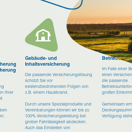
Gebäude- und
Betriebsunte
icherung
Inhaltsversicherung
Im Falle einer 
cherung
Die passende Versicherungslösung
einen Versicheru
schützt Sie vor
die passende
ung
existenzbedrohenden Folgen von
Betriebsunterb
en Ihrer
z.B. einem Hausbrand.
großen Einkom
nd
Durch unsere Spezialprodukte und
Gemeinsam ermi
rben
Vereinbarungen können wir bis zu
Deckungssumme,
en.
100% Versicherungsleistung bei
Verfügung stehe
grober Fahrlässigkeit abdecken.
Auch das Einstellen von