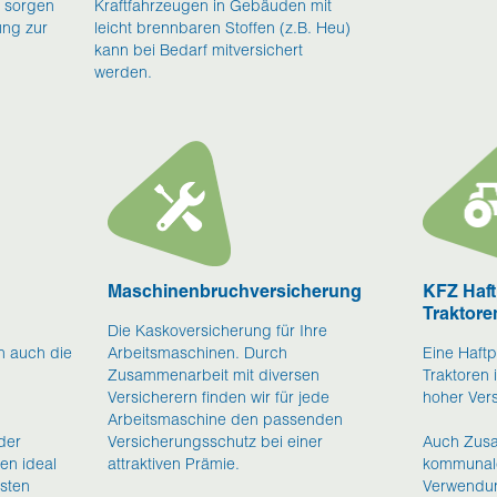
 sorgen
Kraftfahrzeugen in Gebäuden mit
ung zur
leicht brennbaren Stoffen (z.B. Heu)
kann bei Bedarf mitversichert
werden.
Maschinenbruchversicherung
KFZ Haft
Traktore
Die Kaskoversicherung für Ihre
n auch die
Arbeitsmaschinen. Durch
Eine Haftp
Zusammenarbeit mit diversen
Traktoren 
Versicherern finden wir für jede
hoher Ver
Arbeitsmaschine den passenden
der
Versicherungsschutz bei einer
Auch Zusa
en ideal
attraktiven Prämie.
kommunale
sten
Verwendun