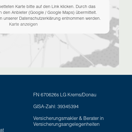
etteten Karte bitte auf den Link klicken. Durch das
n den Anbieter (Google / Google Maps) übermittelt.
en unserer Datenschutzerklärung entnommen werden.
Karte anzeigen
FN 670626s LG Krems/Donau
GISA-Zahl: 39345394
Versicherungsmakler & Berater in
Versicherungsangelegenheiten
at